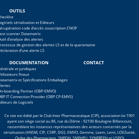
OUTILS
hecklist
ogiciels sérialisation et Editeurs
écupération code d’accès souscription CNOP
est scanner Datamatrix
util d’analyse des alertes
rocessus de gestion des alertes L5 et de la quarantaine
éclaration d’une alerte L5
DOCUMENTATION
CONTACT
énérale et juridiques
tilisateurs finaux
atamatrix et Spécifications Emballages
lertes
n-boarding Partner (OBP-EMVO)
BP IT Connection Provider (OBP CP-EMVS)
diteurs de Logiciels
Ce site est édité par le Club Inter Pharmaceutique (CIP), association loi 1901
ayant son siège social au 86, rue du Dôme - 92100 Boulogne-Billancourt,
rassemblant les instances représentatives des acteurs concernés par la
sérialisation (ANSM, CIP, CSRP, DGS, EMVO, Gemme, Leem, Lemi, LOGSanté,
Ordre des Pharmaciens, SNPGH, SNPHPU, SYNPREFH et USPO)