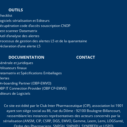
OUTILS
hecklist
ogiciels sérialisation et Editeurs
écupération code d’accès souscription CNOP
est scanner Datamatrix
util d’analyse des alertes
rocessus de gestion des alertes L5 et de la quarantaine
éclaration d’une alerte L5
DOCUMENTATION
CONTACT
énérale et juridiques
tilisateurs finaux
atamatrix et Spécifications Emballages
lertes
n-boarding Partner (OBP-EMVO)
BP IT Connection Provider (OBP CP-EMVS)
diteurs de Logiciels
Ce site est édité par le Club Inter Pharmaceutique (CIP), association loi 1901
ayant son siège social au 86, rue du Dôme - 92100 Boulogne-Billancourt,
rassemblant les instances représentatives des acteurs concernés par la
sérialisation (ANSM, CIP, CSRP, DGS, EMVO, Gemme, Leem, Lemi, LOGSanté,
Ordre des Pharmaciens, SNPGH, SNPHPU, SYNPREFH et USPO)