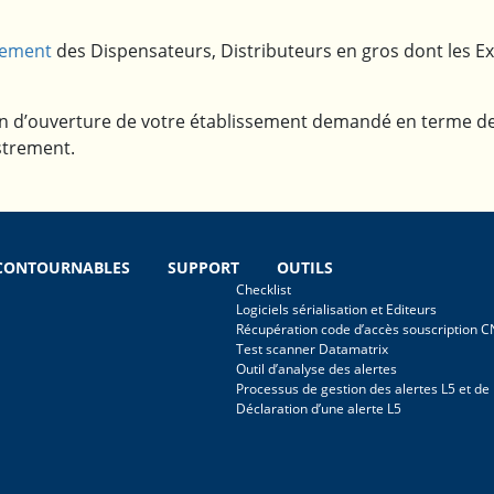
rement
des Dispensateurs, Distributeurs en gros dont les Ex
n d’ouverture de votre établissement demandé en terme de ju
strement.
NCONTOURNABLES
SUPPORT
OUTILS
Checklist
Logiciels sérialisation et Editeurs
Récupération code d’accès souscription 
Test scanner Datamatrix
Outil d’analyse des alertes
Processus de gestion des alertes L5 et de
Déclaration d’une alerte L5