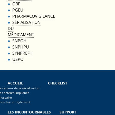
OBP
PGEU
PHARMACOVIGILANCE
SÉRIALISATION
DU
MÉDICAMENT
SNPGH
SNPHPU
SYNPREFH
USPO
ACCUEIL
CHECKLIST
es enjeux de la sérialisation
es acteurs impliqués
lossaire
irective et règlement
LES INCONTOURNABLES
SUPPORT