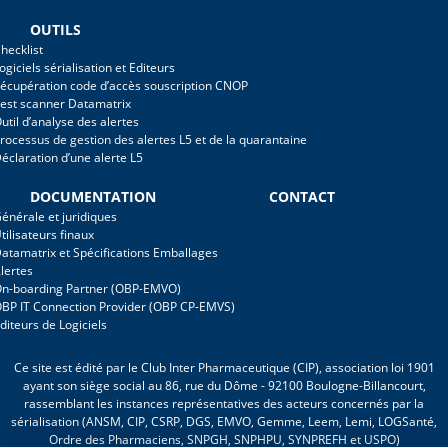
OUTILS
hecklist
ogiciels sérialisation et Editeurs
écupération code d’accès souscription CNOP
est scanner Datamatrix
util d’analyse des alertes
rocessus de gestion des alertes L5 et de la quarantaine
éclaration d’une alerte L5
DOCUMENTATION
CONTACT
énérale et juridiques
tilisateurs finaux
atamatrix et Spécifications Emballages
lertes
n-boarding Partner (OBP-EMVO)
BP IT Connection Provider (OBP CP-EMVS)
diteurs de Logiciels
Ce site est édité par le Club Inter Pharmaceutique (CIP), association loi 1901
ayant son siège social au 86, rue du Dôme - 92100 Boulogne-Billancourt,
rassemblant les instances représentatives des acteurs concernés par la
sérialisation (ANSM, CIP, CSRP, DGS, EMVO, Gemme, Leem, Lemi, LOGSanté,
Ordre des Pharmaciens, SNPGH, SNPHPU, SYNPREFH et USPO)