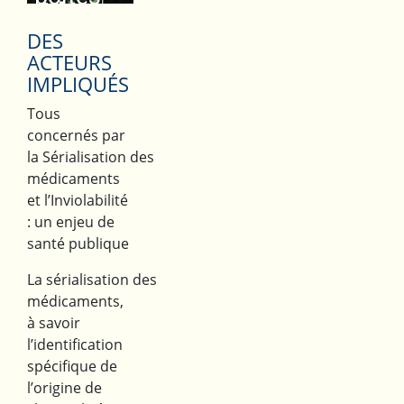
Alerts
infos et le
pour
DES
guide
:
ACTEURS
l’officine
IMPLIQUÉS
d'utilisation
et les PUI
→
Tous
concernés par
!
la Sérialisation des
médicaments
et l’Inviolabilité
: un enjeu de
santé publique
La sérialisation des
médicaments,
à savoir
l’identification
spécifique de
l’origine de