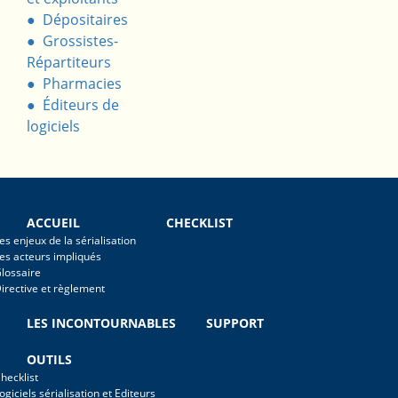
Dépositaires
Grossistes-
Répartiteurs
Pharmacies
Éditeurs de
logiciels
ACCUEIL
CHECKLIST
es enjeux de la sérialisation
es acteurs impliqués
lossaire
irective et règlement
LES INCONTOURNABLES
SUPPORT
OUTILS
hecklist
ogiciels sérialisation et Editeurs