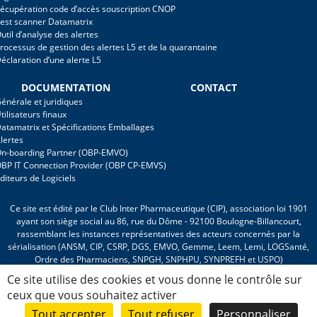
écupération code d’accès souscription CNOP
est scanner Datamatrix
util d’analyse des alertes
rocessus de gestion des alertes L5 et de la quarantaine
éclaration d’une alerte L5
DOCUMENTATION
CONTACT
énérale et juridiques
tilisateurs finaux
atamatrix et Spécifications Emballages
lertes
n-boarding Partner (OBP-EMVO)
BP IT Connection Provider (OBP CP-EMVS)
diteurs de Logiciels
Ce site est édité par le Club Inter Pharmaceutique (CIP), association loi 1901
ayant son siège social au 86, rue du Dôme - 92100 Boulogne-Billancourt,
rassemblant les instances représentatives des acteurs concernés par la
sérialisation (ANSM, CIP, CSRP, DGS, EMVO, Gemme, Leem, Lemi, LOGSanté,
Ordre des Pharmaciens, SNPGH, SNPHPU, SYNPREFH et USPO)
Ce site utilise des cookies et vous donne le contrôle sur
Mentions Légales
-
Politique de protection des données personnelles et cookies
ceux que vous souhaitez activer
Tout accepter
Tout refuser
Personnaliser