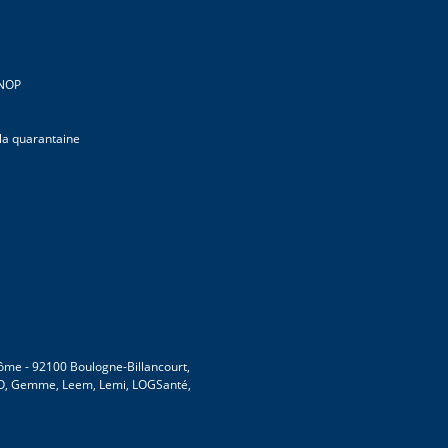
CNOP
 la quarantaine
 Dôme - 92100 Boulogne-Billancourt,
MVO, Gemme, Leem, Lemi, LOGSanté,