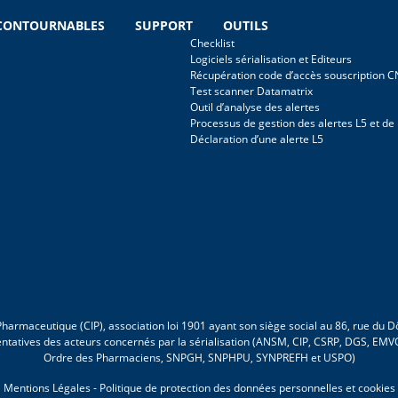
NCONTOURNABLES
SUPPORT
OUTILS
Checklist
Logiciels sérialisation et Editeurs
Récupération code d’accès souscription 
Test scanner Datamatrix
Outil d’analyse des alertes
Processus de gestion des alertes L5 et de
Déclaration d’une alerte L5
r Pharmaceutique (CIP), association loi 1901 ayant son siège social au 86, rue du
entatives des acteurs concernés par la sérialisation (ANSM, CIP, CSRP, DGS, E
Ordre des Pharmaciens, SNPGH, SNPHPU, SYNPREFH et USPO)
Mentions Légales
-
Politique de protection des données personnelles et cookies