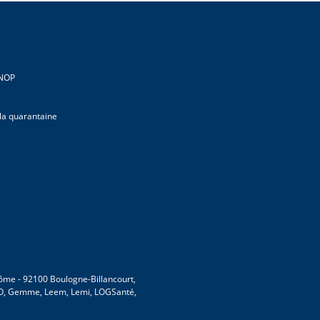
CNOP
 la quarantaine
 Dôme - 92100 Boulogne-Billancourt,
MVO, Gemme, Leem, Lemi, LOGSanté,