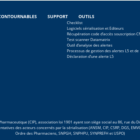
NCONTOURNABLES
SUPPORT
OUTILS
Checklist
Logiciels sérialisation et Editeurs
Récupération code d’accès souscription 
Test scanner Datamatrix
Outil d’analyse des alertes
Processus de gestion des alertes L5 et de
Déclaration d’une alerte L5
r Pharmaceutique (CIP), association loi 1901 ayant son siège social au 86, rue du
entatives des acteurs concernés par la sérialisation (ANSM, CIP, CSRP, DGS, E
Ordre des Pharmaciens, SNPGH, SNPHPU, SYNPREFH et USPO)