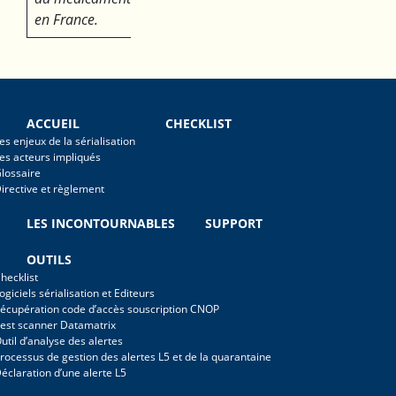
en France.
ACCUEIL
CHECKLIST
es enjeux de la sérialisation
es acteurs impliqués
lossaire
irective et règlement
LES INCONTOURNABLES
SUPPORT
OUTILS
hecklist
ogiciels sérialisation et Editeurs
écupération code d’accès souscription CNOP
est scanner Datamatrix
util d’analyse des alertes
rocessus de gestion des alertes L5 et de la quarantaine
éclaration d’une alerte L5