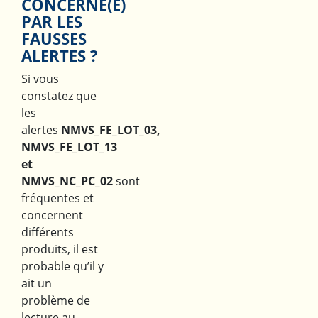
CONCERNÉ(E)
PAR LES
FAUSSES
ALERTES ?
Si vous
constatez que
les
alertes
NMVS_FE_LOT_03,
NMVS_FE_LOT_13
et
NMVS_NC_PC_02
sont
fréquentes et
concernent
différents
produits, il est
probable qu’il y
ait un
problème de
lecture au