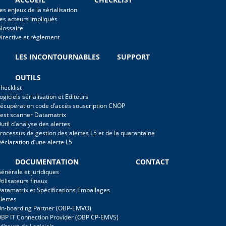
es enjeux de la sérialisation
es acteurs impliqués
lossaire
irective et règlement
LES INCONTOURNABLES
SUPPORT
OUTILS
hecklist
ogiciels sérialisation et Editeurs
écupération code d’accès souscription CNOP
est scanner Datamatrix
util d’analyse des alertes
rocessus de gestion des alertes L5 et de la quarantaine
éclaration d’une alerte L5
DOCUMENTATION
CONTACT
énérale et juridiques
tilisateurs finaux
atamatrix et Spécifications Emballages
lertes
n-boarding Partner (OBP-EMVO)
BP IT Connection Provider (OBP CP-EMVS)