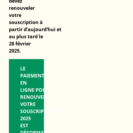
devez
renouveler
votre
souscription à
partir d’aujourd’hui et
au plus tard le
28 février
2025.
LE
PAIEMENT
EN
LIGNE POUR
RENOUVELER
VOTRE
SOUSCRIPTION
2025
EST
DÉSORMAIS