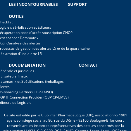
LES INCONTOURNABLES
SUPPORT
OUTILS
hecklist
ogiciels sérialisation et Editeurs
écupération code d’accès souscription CNOP
est scanner Datamatrix
util d’analyse des alertes
rocessus de gestion des alertes L5 et de la quarantaine
éclaration d’une alerte L5
DOCUMENTATION
CONTACT
énérale et juridiques
tilisateurs finaux
atamatrix et Spécifications Emballages
lertes
n-boarding Partner (OBP-EMVO)
BP IT Connection Provider (OBP CP-EMVS)
diteurs de Logiciels
Ce site est édité par le Club Inter Pharmaceutique (CIP), association loi 1901
ayant son siège social au 86, rue du Dôme - 92100 Boulogne-Billancourt,
rassemblant les instances représentatives des acteurs concernés par la
sérialisation (ANSM, CIP, CSRP, DGS, EMVO, Gemme, Leem, Lemi, LOGSanté,