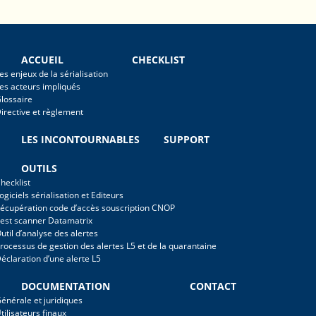
ACCUEIL
CHECKLIST
es enjeux de la sérialisation
es acteurs impliqués
lossaire
irective et règlement
LES INCONTOURNABLES
SUPPORT
OUTILS
hecklist
ogiciels sérialisation et Editeurs
écupération code d’accès souscription CNOP
est scanner Datamatrix
util d’analyse des alertes
rocessus de gestion des alertes L5 et de la quarantaine
éclaration d’une alerte L5
DOCUMENTATION
CONTACT
énérale et juridiques
tilisateurs finaux