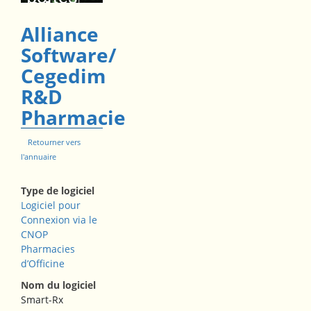
Alerts
infos et le
pour
Alliance
guide
:
l’officine
Software/
d'utilisation
Cegedim
et les PUI
→
R&D
!
Pharmacie
Retourner vers
l'annuaire
Type de logiciel
Logiciel pour
Connexion via le
CNOP
Pharmacies
d’Officine
Nom du logiciel
Smart-Rx