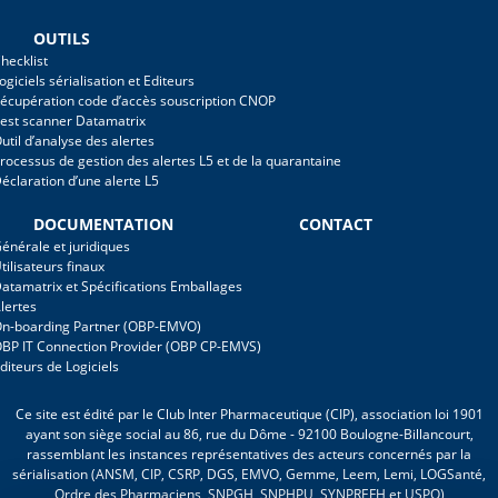
OUTILS
hecklist
ogiciels sérialisation et Editeurs
écupération code d’accès souscription CNOP
est scanner Datamatrix
util d’analyse des alertes
rocessus de gestion des alertes L5 et de la quarantaine
éclaration d’une alerte L5
DOCUMENTATION
CONTACT
énérale et juridiques
tilisateurs finaux
atamatrix et Spécifications Emballages
lertes
n-boarding Partner (OBP-EMVO)
BP IT Connection Provider (OBP CP-EMVS)
diteurs de Logiciels
Ce site est édité par le Club Inter Pharmaceutique (CIP), association loi 1901
ayant son siège social au 86, rue du Dôme - 92100 Boulogne-Billancourt,
rassemblant les instances représentatives des acteurs concernés par la
sérialisation (ANSM, CIP, CSRP, DGS, EMVO, Gemme, Leem, Lemi, LOGSanté,
Ordre des Pharmaciens, SNPGH, SNPHPU, SYNPREFH et USPO)