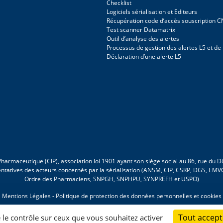
Checklist
Logiciels sérialisation et Editeurs
Récupération code d’accès souscription 
Test scanner Datamatrix
Outil d’analyse des alertes
Processus de gestion des alertes L5 et de
Déclaration d’une alerte L5
r Pharmaceutique (CIP), association loi 1901 ayant son siège social au 86, rue du
entatives des acteurs concernés par la sérialisation (ANSM, CIP, CSRP, DGS, E
Ordre des Pharmaciens, SNPGH, SNPHPU, SYNPREFH et USPO)
Mentions Légales
-
Politique de protection des données personnelles et cookies
Tout accept
e le contrôle sur ceux que vous souhaitez activer