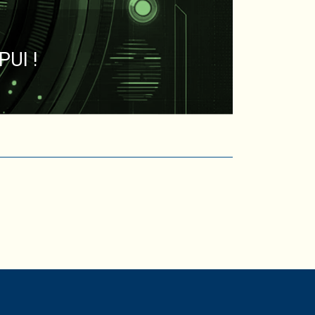
PUI !