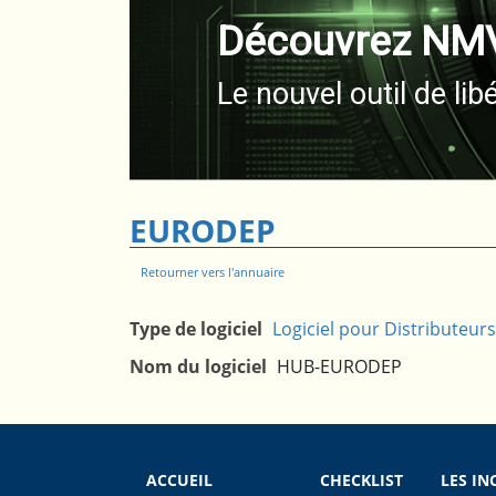
Découvrez NMVS
Le nouvel outil de libé
EURODEP
Retourner vers l'annuaire
Type de logiciel
Logiciel pour Distributeur
Nom du logiciel
HUB-EURODEP
ACCUEIL
CHECKLIST
LES I