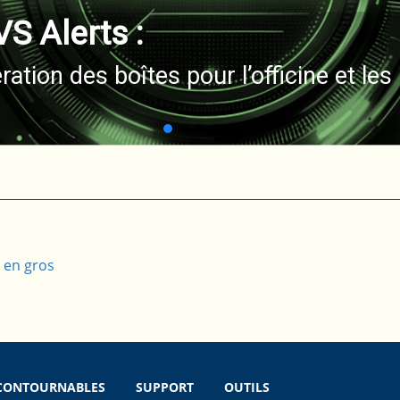
 Alerts :
ration des boîtes pour l’officine et les 
s en gros
NCONTOURNABLES
SUPPORT
OUTILS