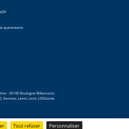
CNOP
 la quarantaine
 Dôme - 92100 Boulogne-Billancourt,
MVO, Gemme, Leem, Lemi, LOGSanté,
er
Tout refuser
Personnaliser