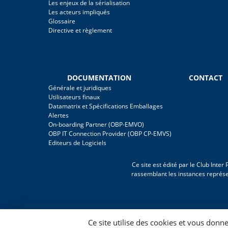
Les enjeux de la sérialisation
Les acteurs impliqués
Glossaire
Directive et règlement
DOCUMENTATION
CONTACT
Générale et juridiques
Utilisateurs finaux
Datamatrix et Spécifications Emballages
Alertes
On-boarding Partner (OBP-EMVO)
OBP IT Connection Provider (OBP CP-EMVS)
Editeurs de Logiciels
Ce site est édité par le Club Inte
rassemblant les instances représ
Ce site utilise des cookies et vous donn